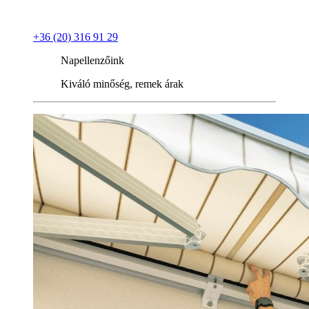
+36 (20) 316 91 29
Napellenzőink
Kiváló minőség, remek árak