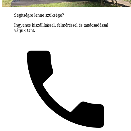
Segítségre lenne szüksége?
Ingyenes kiszállítással, felméréssel és tanácsadással
várjuk Önt.