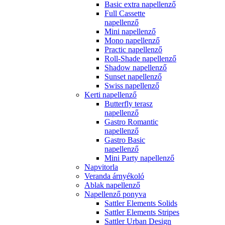
Basic extra napellenző
Full Cassette
napellenző
Mini napellenző
Mono napellenző
Practic napellenző
Roll-Shade napellenző
Shadow napellenző
Sunset napellenző
Swiss napellenző
Kerti napellenző
Butterfly terasz
napellenző
Gastro Romantic
napellenző
Gastro Basic
napellenző
Mini Party napellenző
Napvitorla
Veranda árnyékoló
Ablak napellenző
Napellenző ponyva
Sattler Elements Solids
Sattler Elements Stripes
Sattler Urban Design