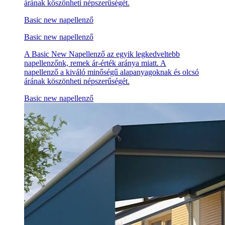
árának köszönheti népszerűségét.
Basic new napellenző
Basic new napellenző
A Basic New Napellenző az egyik legkedveltebb
napellenzőnk, remek ár-érték aránya miatt. A
napellenző a kiváló minőségű alapanyagoknak és olcsó
árának köszönheti népszerűségét.
Basic new napellenző