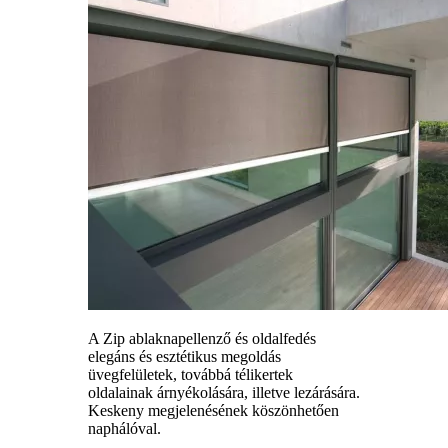
A Zip ablaknapellenző és oldalfedés
elegáns és esztétikus megoldás
üvegfelületek, továbbá télikertek
oldalainak árnyékolására, illetve lezárására.
Keskeny megjelenésének köszönhetően
naphálóval.