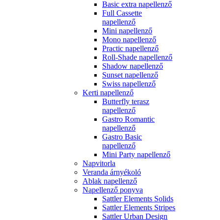
Basic extra napellenző
Full Cassette
napellenző
Mini napellenző
Mono napellenző
Practic napellenző
Roll-Shade napellenző
Shadow napellenző
Sunset napellenző
Swiss napellenző
Kerti napellenző
Butterfly terasz
napellenző
Gastro Romantic
napellenző
Gastro Basic
napellenző
Mini Party napellenző
Napvitorla
Veranda árnyékoló
Ablak napellenző
Napellenző ponyva
Sattler Elements Solids
Sattler Elements Stripes
Sattler Urban Design