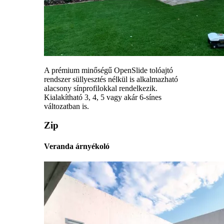
A prémium minőségű OpenSlide tolóajtó
rendszer süllyesztés nélkül is alkalmazható
alacsony sínprofilokkal rendelkezik.
Kialakítható 3, 4, 5 vagy akár 6-sínes
változatban is.
Zip
Veranda árnyékoló