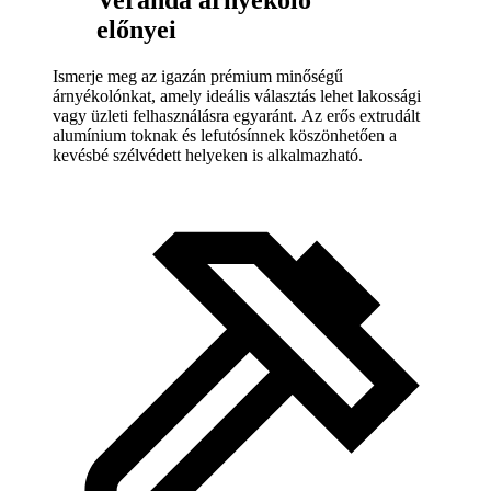
előnyei
Ismerje meg az igazán prémium minőségű
árnyékolónkat, amely ideális választás lehet lakossági
vagy üzleti felhasználásra egyaránt. Az erős extrudált
alumínium toknak és lefutósínnek köszönhetően a
kevésbé szélvédett helyeken is alkalmazható.