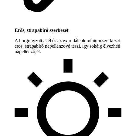
Erős, strapabíró szerkezet
A horgonyzott acél és az extrudált alumínium szerkezet
erős, strapabíró napellenzővé teszi, így sokáig élvezheti
napellenzőjét.