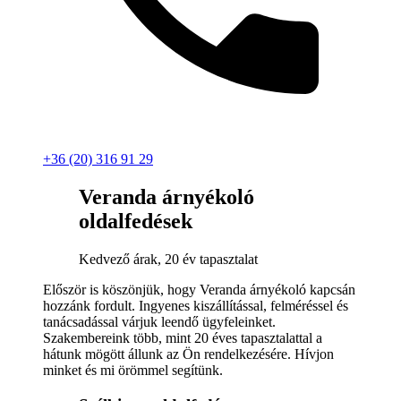
+36 (20) 316 91 29
Veranda árnyékoló
oldalfedések
Kedvező árak, 20 év tapasztalat
Először is köszönjük, hogy Veranda árnyékoló kapcsán
hozzánk fordult. Ingyenes kiszállítással, felméréssel és
tanácsadással várjuk leendő ügyfeleinket.
Szakembereink több, mint 20 éves tapasztalattal a
hátunk mögött állunk az Ön rendelkezésére. Hívjon
minket és mi örömmel segítünk.