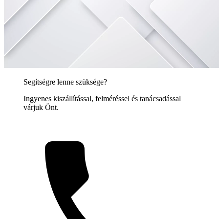
Segítségre lenne szüksége?
Ingyenes kiszállítással, felméréssel és tanácsadással
várjuk Önt.