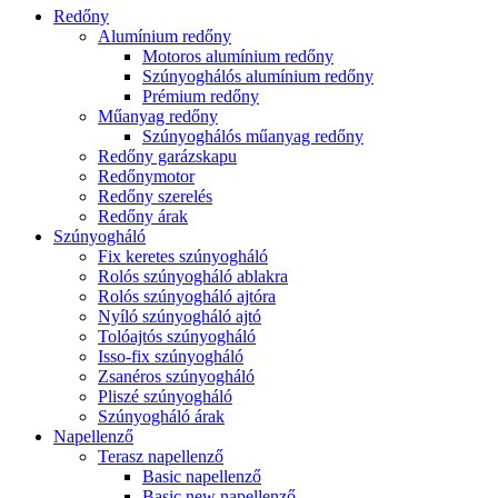
Redőny
Alumínium redőny
Motoros alumínium redőny
Szúnyoghálós alumínium redőny
Prémium redőny
Műanyag redőny
Szúnyoghálós műanyag redőny
Redőny garázskapu
Redőnymotor
Redőny szerelés
Redőny árak
Szúnyogháló
Fix keretes szúnyogháló
Rolós szúnyogháló ablakra
Rolós szúnyogháló ajtóra
Nyíló szúnyogháló ajtó
Tolóajtós szúnyogháló
Isso-fix szúnyogháló
Zsanéros szúnyogháló
Pliszé szúnyogháló
Szúnyogháló árak
Napellenző
Terasz napellenző
Basic napellenző
Basic new napellenző