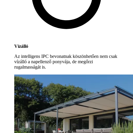
Vízálló
Az intelligens IPC bevonatnak köszönhetően nem csak
vízálló a napellenző ponyvája, de megőrzi
rugalmasságát is.