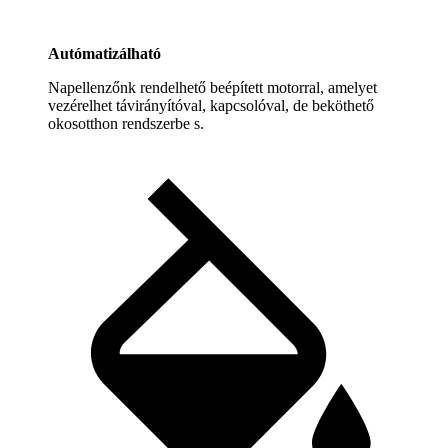
Autómatizálható
Napellenzőnk rendelhető beépített motorral, amelyet
vezérelhet távirányítóval, kapcsolóval, de beköthető
okosotthon rendszerbe s.