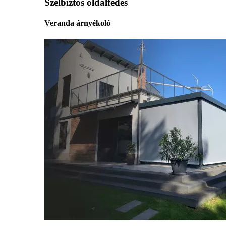
Szélbiztos oldalfedés
Veranda árnyékoló