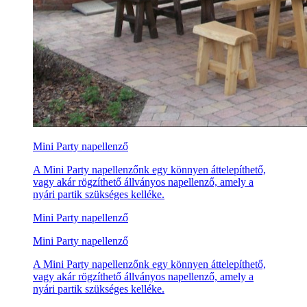
Mini Party napellenző
A Mini Party napellenzőnk egy könnyen áttelepíthető,
vagy akár rögzíthető állványos napellenző, amely a
nyári partik szükséges kelléke.
Mini Party napellenző
Mini Party napellenző
A Mini Party napellenzőnk egy könnyen áttelepíthető,
vagy akár rögzíthető állványos napellenző, amely a
nyári partik szükséges kelléke.