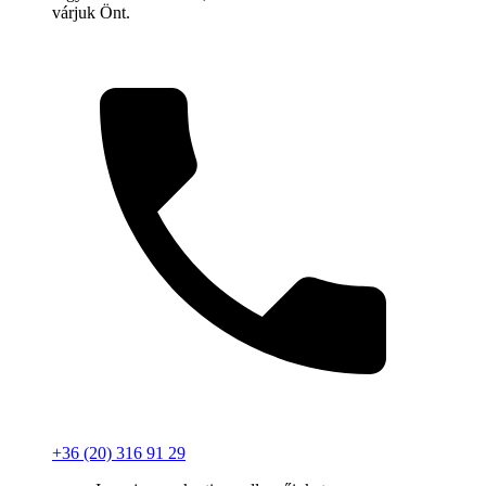
várjuk Önt.
+36 (20) 316 91 29