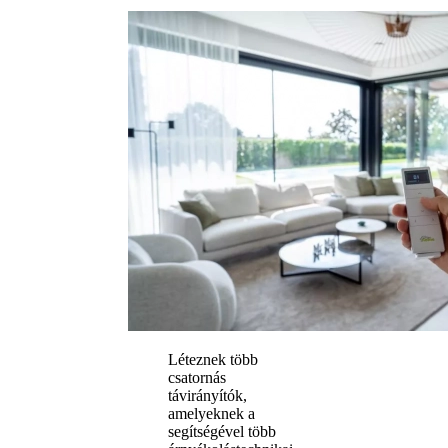
Léteznek több
csatornás
távirányítók,
amelyeknek a
segítségével több