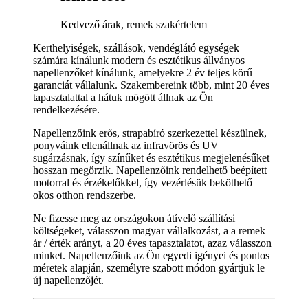
Kedvező árak, remek szakértelem
Kerthelyiségek, szállások, vendéglátó egységek
számára kínálunk modern és esztétikus állványos
napellenzőket kínálunk, amelyekre 2 év teljes körű
garanciát vállalunk. Szakembereink több, mint 20 éves
tapasztalattal a hátuk mögött állnak az Ön
rendelkezésére.
Napellenzőink erős, strapabíró szerkezettel készülnek,
ponyváink ellenállnak az infravörös és UV
sugárzásnak, így színűket és esztétikus megjelenésűket
hosszan megőrzik. Napellenzőink rendelhető beépített
motorral és érzékelőkkel, így vezérlésük beköthető
okos otthon rendszerbe.
Ne fizesse meg az országokon átívelő szállítási
költségeket, válasszon magyar vállalkozást, a a remek
ár / érték arányt, a 20 éves tapasztalatot, azaz válasszon
minket. Napellenzőink az Ön egyedi igényei és pontos
méretek alapján, személyre szabott módon gyártjuk le
új napellenzőjét.