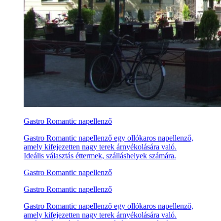
Gastro Romantic napellenző
Gastro Romantic napellenző egy ollókaros napellenző,
amely kifejezetten nagy terek árnyékolására való.
Ideális választás éttermek, szálláshelyek számára.
Gastro Romantic napellenző
Gastro Romantic napellenző
Gastro Romantic napellenző egy ollókaros napellenző,
amely kifejezetten nagy terek árnyékolására való.