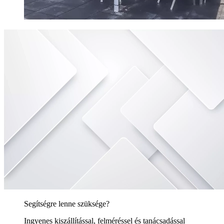
Segítségre lenne szüksége?
Ingyenes kiszállítással, felméréssel és tanácsadással