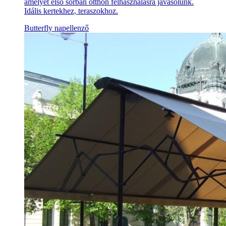
amelyet első sorban otthon felhasználásra javasolunk.
Idális kertekhez, teraszokhoz.
Butterfly napellenző