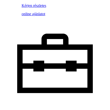
Kérjen részletes
online ajánlatot