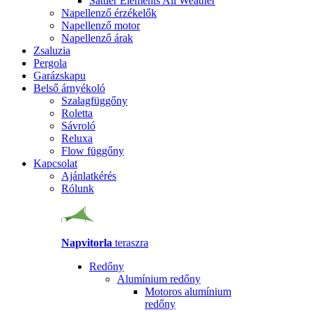
Sattler Elements All Weather
Napellenző érzékelők
Napellenző motor
Napellenző árak
Zsaluzia
Pergola
Garázskapu
Belső árnyékoló
Szalagfüggőny
Roletta
Sávroló
Reluxa
Flow függőny
Kapcsolat
Ajánlatkérés
Rólunk
Napvitorla
teraszra
Redőny
Alumínium redőny
Motoros alumínium
redőny