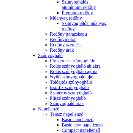
Szúnyoghálós
alumínium redőny
Prémium redőny
Műanyag redőny
Szúnyoghálós műanyag
redőny
Redőny garázskapu
Redőnymotor
Redőny szerelés
Redőny árak
Szúnyogháló
Fix keretes szúnyogháló
Rolós szúnyogháló ablakra
Rolós szúnyogháló ajtóra
Nyíló szúnyogháló ajtó
Tolóajtós szúnyogháló
Isso-fix szúnyogháló
Zsanéros szúnyogháló
Pliszé szúnyogháló
Szúnyogháló árak
Napellenző
Terasz napellenző
Basic napellenző
Basic new napellenző
Compact napellenző