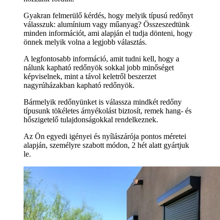
Gyakran felmerülő kérdés, hogy melyik típusú redőnyt
válasszuk: alumínium vagy műanyag? Összeszedtünk
minden információt, ami alapján el tudja dönteni, hogy
önnek melyik volna a legjobb választás.
A legfontosabb információ, amit tudni kell, hogy a
nálunk kapható redőnyök sokkal jobb minőséget
képviselnek, mint a távol keletről beszerzet
nagyrúházakban kapható redőnyök.
Bármelyik redőnyünket is válassza mindkét redőny
típusunk tökéletes árnyékolást biztosít, remek hang- és
hőszigetelő tulajdonságokkal rendelkeznek.
Az Ön egyedi igényei és nyílászárója pontos méretei
alapján, személyre szabott módon, 2 hét alatt gyártjuk
le.