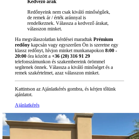
Kedvező árak
Redőnyeink nem csak kiváló minőségűek,
de remek ár / érték aránnyal is
rendelkeznek. Válassza a kedvező árakat,
válasszon minket.
Ha megválaszolatlan kérdései maradtak
Prémium
redőny
kapcsán vagy egyszerűen Ön is szeretne egy
klassz redőnyt, hívjon minket munkanapokon
8:00 -
20:00
óra között a
+36 (20) 316 91 29
telefonszámunkon és szakembereink örömmel
segítenek önnek. Válassza a kiváló minőséget és a
remek szakértelmet, azaz válasszon minket.
Kattintson az Ajánlatkérés gombra, és kérjen tőlünk
ajánlatot.
Ajánlatkérés