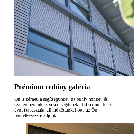
Prémium redőny galéria
Ön is kérheti a segítségünket, ha felhív minket, és
szakembereink szívesen segítenek. Több mint, húsz
évnyi tapasztalat áll mögöttünk, hogy az Ön
rendelkezésére álljunk.