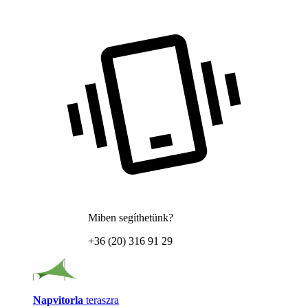
Miben segíthetünk?
+36 (20) 316 91 29
Napvitorla
teraszra