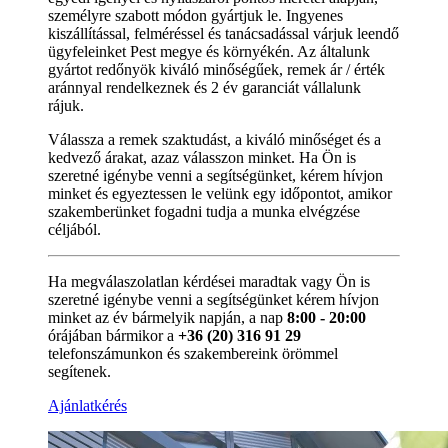
személyre szabott módon gyártjuk le. Ingyenes
kiszállítással, felméréssel és tanácsadással várjuk leendő
ügyfeleinket Pest megye és környékén. Az általunk
gyártot redőnyök kiváló minőségűek, remek ár / érték
aránnyal rendelkeznek és 2 év garanciát vállalunk
rájuk.
Válassza a remek szaktudást, a kiváló minőséget és a
kedvező árakat, azaz válasszon minket. Ha Ön is
szeretné igénybe venni a segítségünket, kérem hívjon
minket és egyeztessen le velünk egy időpontot, amikor
szakemberünket fogadni tudja a munka elvégzése
céljából.
Ha megválaszolatlan kérdései maradtak vagy Ön is
szeretné igénybe venni a segítségünket kérem hívjon
minket az év bármelyik napján, a nap
8:00 - 20:00
órájában bármikor a
+36 (20) 316 91 29
telefonszámunkon és szakembereink örömmel
segítenek.
Ajánlatkérés