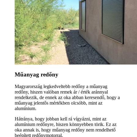
Műanyag redőny
Magyarország legkedveltebb redőny a műanyag
redőny, hiszen valóban remek ár / érték aránnyal
rendelkezik, de ennek az oka abban keresendő, hogy a
műanyag jelentős mértékben olcsóbb, mint az
alumínium.
Hátránya, hogy jobban kell rá vígyázni, mint az
alumínium redőnyre, hiszen könnyebben törik. Ez az
oka annak is, hogy műanyag redőny nem rendelhető
beépített redőnymotorral.