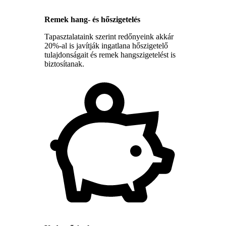
Remek hang- és hőszigetelés
Tapasztalataink szerint redőnyeink akkár
20%-al is javítják ingatlana hőszigetelő
tulajdonságait és remek hangszigetelést is
biztosítanak.