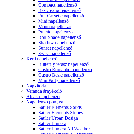
Compact napellenző
Basic extra napellenző
Full Cassette napellenző
Mini napellenző
Mono napellenző
Practic napellenző
Roll-Shade napellenző
Shadow napellenző
Sunset napellenző
Swiss napellenző
Kerti napellenző
Butterfly terasz napellenző
Gastro Romantic napellenző
Gastro Basic napellenző
Mini Party napellenző
Napvitorla
Veranda árnyékoló
Ablak napellenző
Napellenző ponyva
Sattler Elements Solids
Sattler Elements Stripes
Sattler Urban Design
Sattler Lumera
Sattler Lumera All Weather