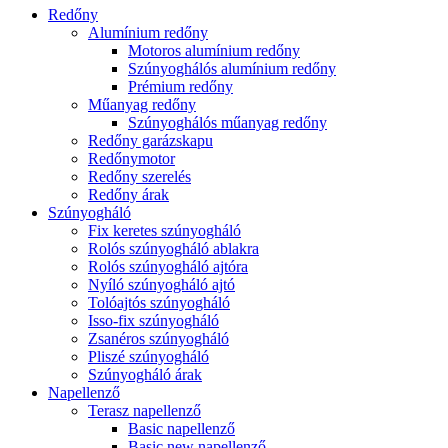
Redőny
Alumínium redőny
Motoros alumínium redőny
Szúnyoghálós alumínium redőny
Prémium redőny
Műanyag redőny
Szúnyoghálós műanyag redőny
Redőny garázskapu
Redőnymotor
Redőny szerelés
Redőny árak
Szúnyogháló
Fix keretes szúnyogháló
Rolós szúnyogháló ablakra
Rolós szúnyogháló ajtóra
Nyíló szúnyogháló ajtó
Tolóajtós szúnyogháló
Isso-fix szúnyogháló
Zsanéros szúnyogháló
Pliszé szúnyogháló
Szúnyogháló árak
Napellenző
Terasz napellenző
Basic napellenző
Basic new napellenző