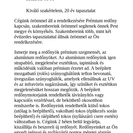
Kiváló szakértelem, 20 év tapasztalat
Cégünk örömmel áll a rendelkezésére Prémium redőny
kapcsán, szakembereink örömmel segítenek önnek Pest
megye és környékén. Szakembereink több, mint két
évtizedes tapasztalattal állnak örömmel az Ön
rendelkezésére.
Ismerje meg a redőnyök prémium szegmensét, az
alumínium redőnyöket. Az alumínium redőnyünk igen
strapabíró, megjelenése esztétikus, tapintásuk és
működésük valóban prémium érzetet ad. A beépített
mozgatható (rolós) szúnyoghálóink teflon bevonatú,
üvegszálas szúnyoghálók, amelyek ellenállnak az UV
és az infravörös sugárzásnak, így színűket és esztétikus
megjelenésüket hosszan megőrzik. A beépített
redőnymotorjaink rendelhetők távirányítós vagy
kapcsolós vezérléssel, de beköthető okosotthon
rendszerbe is. Redőnyeink rendelhetők külső tokos
(utólag is beépíthető), vakolható tokos (építkezés során
beépíthető) és ráépíthető tokos (nyílászáró csere esetén)
változatban is. Cégünk 2 héten belül legyártja,
kiszállítja és beszereli új redőnyét. Redőnyeinket az Ön
egyedi igényei és nyílászárói pontos méretei alapján,