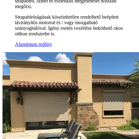
strapabíró, színét és esztétikus megjelenését hosszan
megőrzi.
Strapabíróságának köszönhetően rendelhető beépített
távirányítós motorral és / vagy mozgatható
szúnyoghálóval. Igény esetén vezérlése beköthető okos
otthon rendszerbe is.
Alumínium redőny