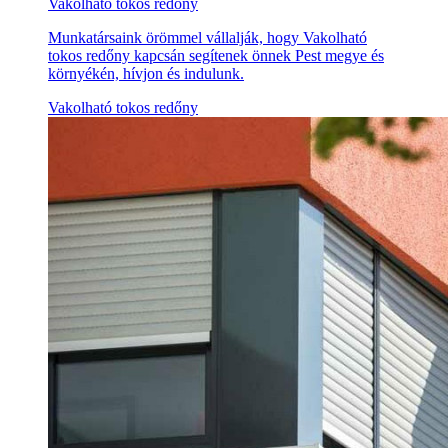
Vakolható tokos redőny
Munkatársaink örömmel vállalják, hogy Vakolható
tokos redőny kapcsán segítenek önnek Pest megye és
környékén, hívjon és indulunk.
Vakolható tokos redőny