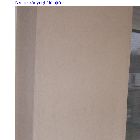
Nyíló szúnyogháló ajtó