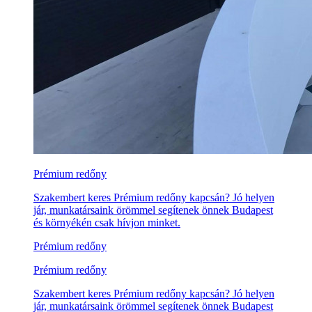
Prémium redőny
Szakembert keres Prémium redőny kapcsán? Jó helyen
jár, munkatársaink örömmel segítenek önnek Budapest
és környékén csak hívjon minket.
Prémium redőny
Prémium redőny
Szakembert keres Prémium redőny kapcsán? Jó helyen
jár, munkatársaink örömmel segítenek önnek Budapest