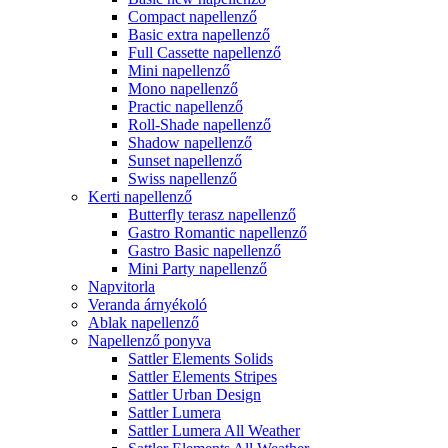
Compact napellenző
Basic extra napellenző
Full Cassette napellenző
Mini napellenző
Mono napellenző
Practic napellenző
Roll-Shade napellenző
Shadow napellenző
Sunset napellenző
Swiss napellenző
Kerti napellenző
Butterfly terasz napellenző
Gastro Romantic napellenző
Gastro Basic napellenző
Mini Party napellenző
Napvitorla
Veranda árnyékoló
Ablak napellenző
Napellenző ponyva
Sattler Elements Solids
Sattler Elements Stripes
Sattler Urban Design
Sattler Lumera
Sattler Lumera All Weather