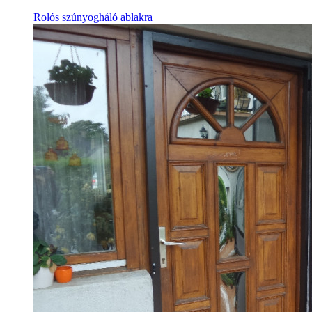
Rolós szúnyogháló ablakra