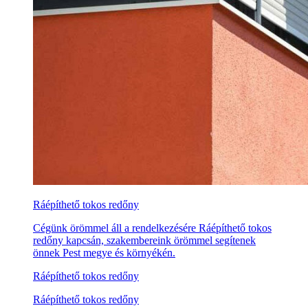
Ráépíthető tokos redőny
Cégünk örömmel áll a rendelkezésére Ráépíthető tokos
redőny kapcsán, szakembereink örömmel segítenek
önnek Pest megye és környékén.
Ráépíthető tokos redőny
Ráépíthető tokos redőny