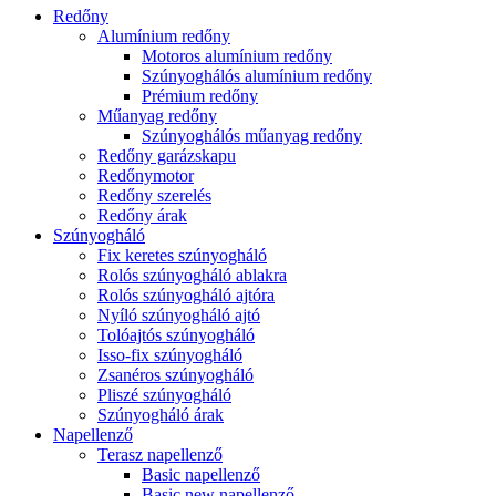
Redőny
Alumínium redőny
Motoros alumínium redőny
Szúnyoghálós alumínium redőny
Prémium redőny
Műanyag redőny
Szúnyoghálós műanyag redőny
Redőny garázskapu
Redőnymotor
Redőny szerelés
Redőny árak
Szúnyogháló
Fix keretes szúnyogháló
Rolós szúnyogháló ablakra
Rolós szúnyogháló ajtóra
Nyíló szúnyogháló ajtó
Tolóajtós szúnyogháló
Isso-fix szúnyogháló
Zsanéros szúnyogháló
Pliszé szúnyogháló
Szúnyogháló árak
Napellenző
Terasz napellenző
Basic napellenző
Basic new napellenző