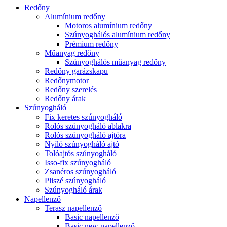
Redőny
Alumínium redőny
Motoros alumínium redőny
Szúnyoghálós alumínium redőny
Prémium redőny
Műanyag redőny
Szúnyoghálós műanyag redőny
Redőny garázskapu
Redőnymotor
Redőny szerelés
Redőny árak
Szúnyogháló
Fix keretes szúnyogháló
Rolós szúnyogháló ablakra
Rolós szúnyogháló ajtóra
Nyíló szúnyogháló ajtó
Tolóajtós szúnyogháló
Isso-fix szúnyogháló
Zsanéros szúnyogháló
Pliszé szúnyogháló
Szúnyogháló árak
Napellenző
Terasz napellenző
Basic napellenző
Basic new napellenző