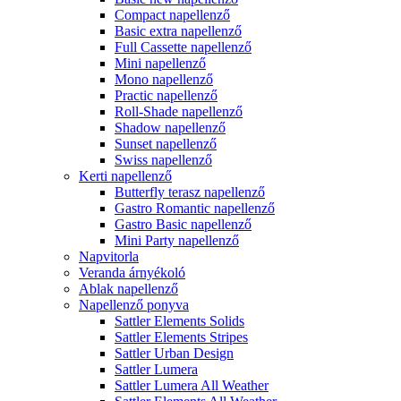
Compact napellenző
Basic extra napellenző
Full Cassette napellenző
Mini napellenző
Mono napellenző
Practic napellenző
Roll-Shade napellenző
Shadow napellenző
Sunset napellenző
Swiss napellenző
Kerti napellenző
Butterfly terasz napellenző
Gastro Romantic napellenző
Gastro Basic napellenző
Mini Party napellenző
Napvitorla
Veranda árnyékoló
Ablak napellenző
Napellenző ponyva
Sattler Elements Solids
Sattler Elements Stripes
Sattler Urban Design
Sattler Lumera
Sattler Lumera All Weather