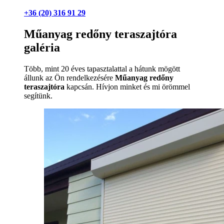
+36 (20) 316 91 29
Műanyag redőny teraszajtóra
galéria
Több, mint 20 éves tapasztalattal a hátunk mögött
állunk az Ön rendelkezésére
Műanyag redőny
teraszajtóra
kapcsán. Hívjon minket és mi örömmel
segítünk.