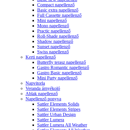
Compact napellenző
Basic extra napellenző
Full Cassette napellenző
Mini napellenző
Mono napellenző
Practic napellenző
Roll-Shade napellenző
Shadow napellenző
Sunset napellenző
Swiss napellenző
Kerti napellenző
Butterfly terasz napellenző
Gastro Romantic napellenző
Gastro Basic napellenző
Mini Party napellenző
Napvitorla
Veranda árnyékoló
Ablak napellenző
Napellenző ponyva
Sattler Elements Solids
Sattler Elements Stripes
Sattler Urban Design
Sattler Lumera
Sattler Lumera All Weather