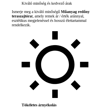
Kiváló minőség és kedvező árak
Ismerje meg a kiváló minőségű
Műanyag redőny
teraszajtóra
t, amely remek ár / érték aránnyal,
esztétikus megjelenéssel és hosszú élettartammal
rendelkezik.
Tökéletes árnyékolás