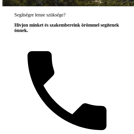
Segítségre lenne szüksége?
Hívjon minket és szakembereink örömmel segítenek
önnek.