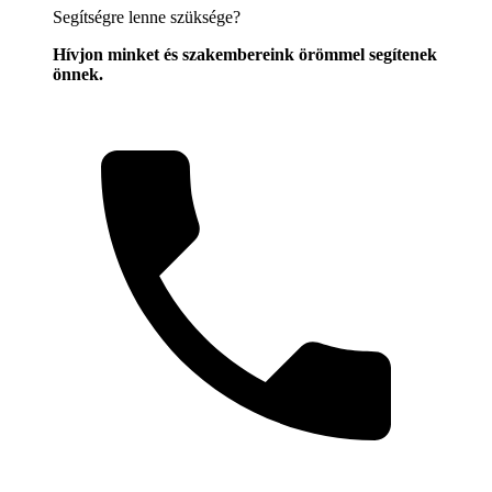
Segítségre lenne szüksége?
Hívjon minket és szakembereink örömmel segítenek
önnek.