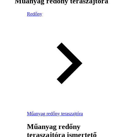
Műanyag redőny teraszajtóra
Redőny
Műanyag redőny teraszajtóra
Műanyag redőny
teraszajtóra ismertető