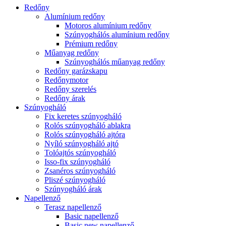
Redőny
Alumínium redőny
Motoros alumínium redőny
Szúnyoghálós alumínium redőny
Prémium redőny
Műanyag redőny
Szúnyoghálós műanyag redőny
Redőny garázskapu
Redőnymotor
Redőny szerelés
Redőny árak
Szúnyogháló
Fix keretes szúnyogháló
Rolós szúnyogháló ablakra
Rolós szúnyogháló ajtóra
Nyíló szúnyogháló ajtó
Tolóajtós szúnyogháló
Isso-fix szúnyogháló
Zsanéros szúnyogháló
Pliszé szúnyogháló
Szúnyogháló árak
Napellenző
Terasz napellenző
Basic napellenző
Basic new napellenző