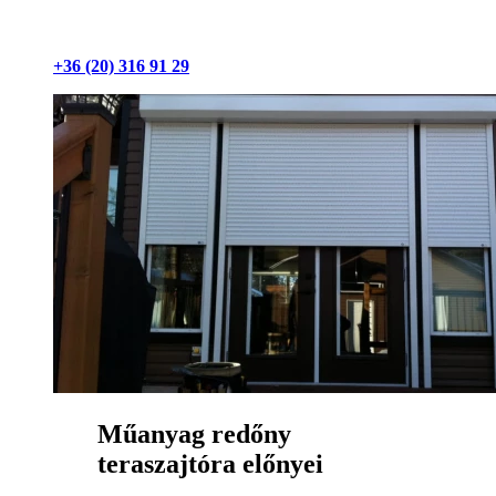
+36 (20) 316 91 29
Műanyag redőny
teraszajtóra előnyei