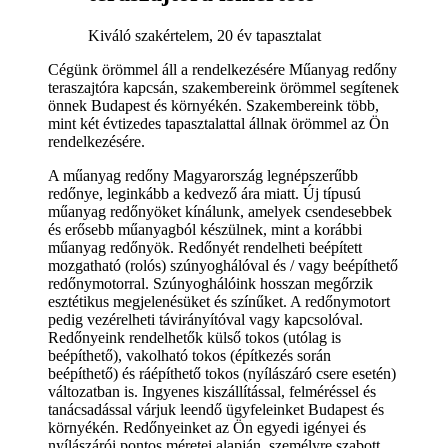
Kiváló szakértelem, 20 év tapasztalat
Cégünk örömmel áll a rendelkezésére Műanyag redőny
teraszajtóra kapcsán, szakembereink örömmel segítenek
önnek Budapest és környékén. Szakembereink több,
mint két évtizedes tapasztalattal állnak örömmel az Ön
rendelkezésére.
A műanyag redőny Magyarország legnépszerűbb
redőnye, leginkább a kedvező ára miatt. Új típusú
műanyag redőnyöket kínálunk, amelyek csendesebbek
és erősebb műanyagból készülnek, mint a korábbi
műanyag redőnyök. Redőnyét rendelheti beépített
mozgatható (rolós) szúnyoghálóval és / vagy beépíthető
redőnymotorral. Szúnyoghálóink hosszan megőrzik
esztétikus megjelenésüket és színűket. A redőnymotort
pedig vezérelheti távirányítóval vagy kapcsolóval.
Redőnyeink rendelhetők külső tokos (utólag is
beépíthető), vakolható tokos (építkezés során
beépíthető) és ráépíthető tokos (nyílászáró csere esetén)
változatban is. Ingyenes kiszállítással, felméréssel és
tanácsadással várjuk leendő ügyfeleinket Budapest és
környékén. Redőnyeinket az Ön egyedi igényei és
nyílászárói pontos méretei alapján, személyre szabott