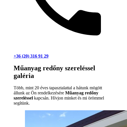
+36 (20) 316 91 29
Műanyag redőny szereléssel
galéria
Több, mint 20 éves tapasztalattal a hátunk mögött
állunk az Ön rendelkezésére
Műanyag redőny
szereléssel
kapcsán. Hívjon minket és mi örömmel
segítünk.