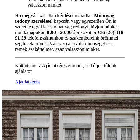
válasszon minket.
Ha megválaszolatlan kérdései maradtak
Műanyag
redőny szereléssel
kapcsán vagy egyszerűen Ön is
szeretne egy klassz műanyag redőnyt, hívjon minket
munkanapokon
8:00 - 20:00
óra között a
+36 (20) 316
91 29
telefonszámunkon és szakembereink örömmel
segítenek önnek. Válassza a kiváló minőséget és a
remek szakértelmet, azaz válasszon minket.
Kattintson az Ajánlatkérés gombra, és kérjen tőlünk
ajánlatot.
Ajánlatkérés