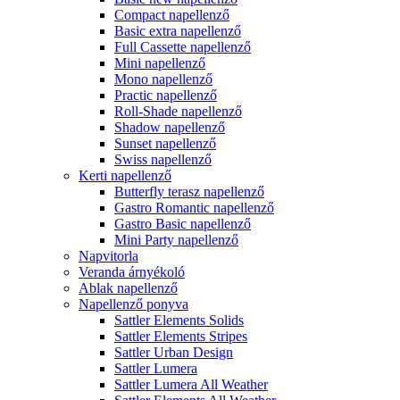
Compact napellenző
Basic extra napellenző
Full Cassette napellenző
Mini napellenző
Mono napellenző
Practic napellenző
Roll-Shade napellenző
Shadow napellenző
Sunset napellenző
Swiss napellenző
Kerti napellenző
Butterfly terasz napellenző
Gastro Romantic napellenző
Gastro Basic napellenző
Mini Party napellenző
Napvitorla
Veranda árnyékoló
Ablak napellenző
Napellenző ponyva
Sattler Elements Solids
Sattler Elements Stripes
Sattler Urban Design
Sattler Lumera
Sattler Lumera All Weather