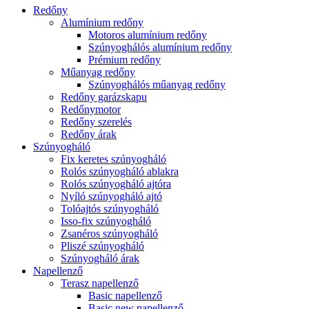
Redőny
Alumínium redőny
Motoros alumínium redőny
Szúnyoghálós alumínium redőny
Prémium redőny
Műanyag redőny
Szúnyoghálós műanyag redőny
Redőny garázskapu
Redőnymotor
Redőny szerelés
Redőny árak
Szúnyogháló
Fix keretes szúnyogháló
Rolós szúnyogháló ablakra
Rolós szúnyogháló ajtóra
Nyíló szúnyogháló ajtó
Tolóajtós szúnyogháló
Isso-fix szúnyogháló
Zsanéros szúnyogháló
Pliszé szúnyogháló
Szúnyogháló árak
Napellenző
Terasz napellenző
Basic napellenző
Basic new napellenző