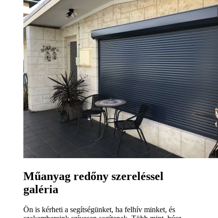
Műanyag redőny szereléssel
galéria
Ön is kérheti a segítségünket, ha felhív minket, és