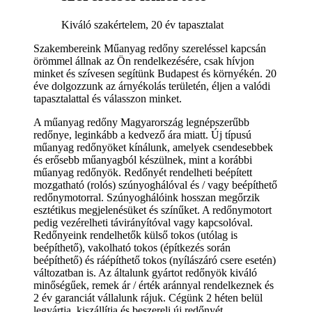
Kiváló szakértelem, 20 év tapasztalat
Szakembereink Műanyag redőny szereléssel kapcsán
örömmel állnak az Ön rendelkezésére, csak hívjon
minket és szívesen segítünk Budapest és környékén. 20
éve dolgozzunk az árnyékolás területén, éljen a valódi
tapasztalattal és válasszon minket.
A műanyag redőny Magyarország legnépszerűbb
redőnye, leginkább a kedvező ára miatt. Új típusú
műanyag redőnyöket kínálunk, amelyek csendesebbek
és erősebb műanyagból készülnek, mint a korábbi
műanyag redőnyök. Redőnyét rendelheti beépített
mozgatható (rolós) szúnyoghálóval és / vagy beépíthető
redőnymotorral. Szúnyoghálóink hosszan megőrzik
esztétikus megjelenésüket és színűket. A redőnymotort
pedig vezérelheti távirányítóval vagy kapcsolóval.
Redőnyeink rendelhetők külső tokos (utólag is
beépíthető), vakolható tokos (építkezés során
beépíthető) és ráépíthető tokos (nyílászáró csere esetén)
változatban is. Az általunk gyártot redőnyök kiváló
minőségűek, remek ár / érték aránnyal rendelkeznek és
2 év garanciát vállalunk rájuk. Cégünk 2 héten belül
legyártja, kiszállítja és beszereli új redőnyét.