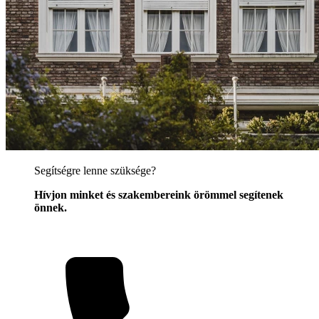
Segítségre lenne szüksége?
Hívjon minket és szakembereink örömmel segítenek
önnek.