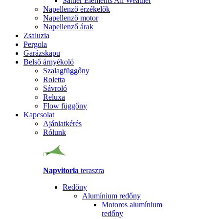
Sattler Elements All Weather
Napellenző érzékelők
Napellenző motor
Napellenző árak
Zsaluzia
Pergola
Garázskapu
Belső árnyékoló
Szalagfüggőny
Roletta
Sávroló
Reluxa
Flow függőny
Kapcsolat
Ajánlatkérés
Rólunk
Napvitorla
teraszra
Redőny
Alumínium redőny
Motoros alumínium
redőny