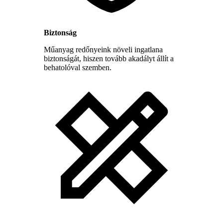
Biztonság
Műanyag redőnyeink növeli ingatlana
biztonságát, hiszen tovább akadályt állít a
behatolóval szemben.