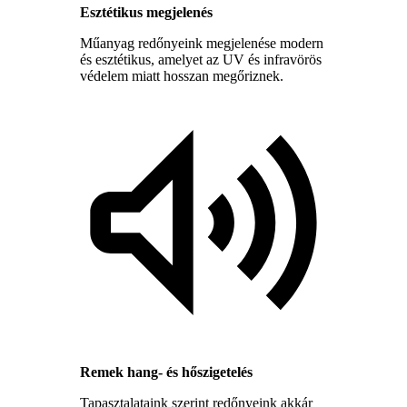
Esztétikus megjelenés
Műanyag redőnyeink megjelenése modern
és esztétikus, amelyet az UV és infravörös
védelem miatt hosszan megőriznek.
Remek hang- és hőszigetelés
Tapasztalataink szerint redőnyeink akkár