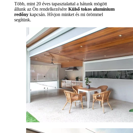
Több, mint 20 éves tapasztalattal a hátunk mögött
állunk az Ön rendelkezésére
Külső tokos alumínium
redőny
kapcsán. Hívjon minket és mi örömmel
segítünk.