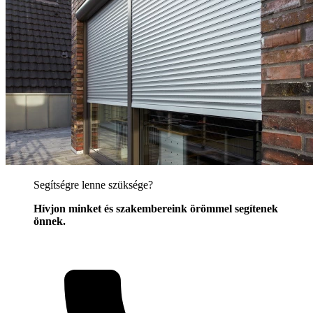
Segítségre lenne szüksége?
Hívjon minket és szakembereink örömmel segítenek
önnek.