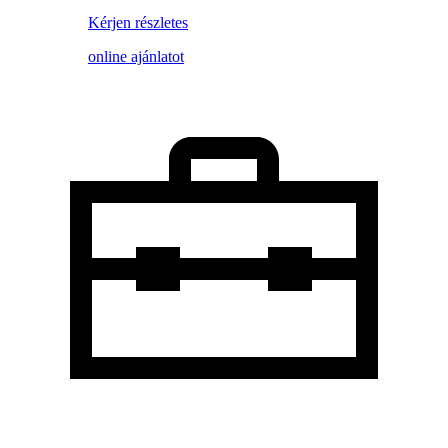
Kérjen részletes
online ajánlatot