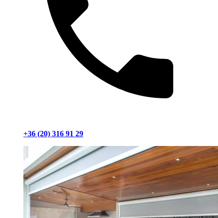
+36 (20) 316 91 29