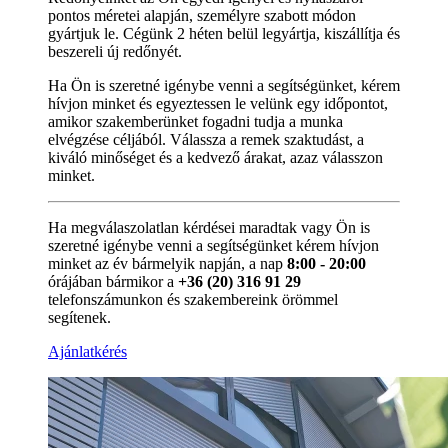
pontos méretei alapján, személyre szabott módon
gyártjuk le. Cégünk 2 héten belül legyártja, kiszállítja és
beszereli új redőnyét.
Ha Ön is szeretné igénybe venni a segítségünket, kérem
hívjon minket és egyeztessen le velünk egy időpontot,
amikor szakemberünket fogadni tudja a munka
elvégzése céljából. Válassza a remek szaktudást, a
kiváló minőséget és a kedvező árakat, azaz válasszon
minket.
Ha megválaszolatlan kérdései maradtak vagy Ön is
szeretné igénybe venni a segítségünket kérem hívjon
minket az év bármelyik napján, a nap
8:00 - 20:00
órájában bármikor a
+36 (20) 316 91 29
telefonszámunkon és szakembereink örömmel
segítenek.
Ajánlatkérés