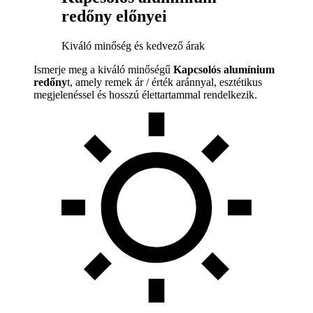
redőny előnyei
Kiváló minőség és kedvező árak
Ismerje meg a kiváló minőségű
Kapcsolós alumínium
redőny
t, amely remek ár / érték aránnyal, esztétikus
megjelenéssel és hosszú élettartammal rendelkezik.