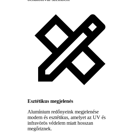
Esztétikus megjelenés
Alumínium redőnyeink megjelenése
modern és esztétikus, amelyet az UV és
infravörös védelem miatt hosszan
megőriznek.