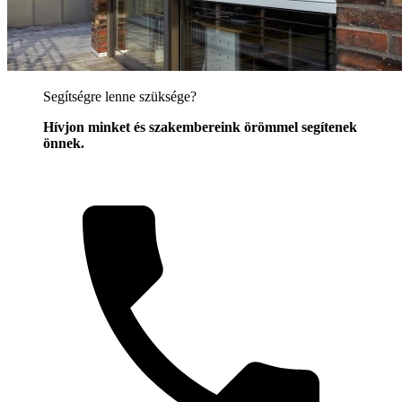
Segítségre lenne szüksége?
Hívjon minket és szakembereink örömmel segítenek
önnek.