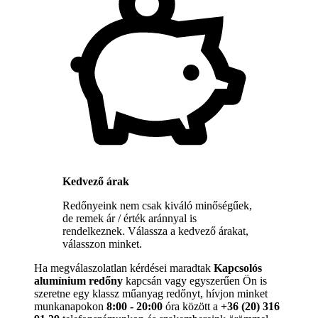
Kedvező árak
Redőnyeink nem csak kiváló minőségűek,
de remek ár / érték aránnyal is
rendelkeznek. Válassza a kedvező árakat,
válasszon minket.
Ha megválaszolatlan kérdései maradtak
Kapcsolós
alumínium redőny
kapcsán vagy egyszerűen Ön is
szeretne egy klassz műanyag redőnyt, hívjon minket
munkanapokon
8:00 - 20:00
óra között a
+36 (20) 316