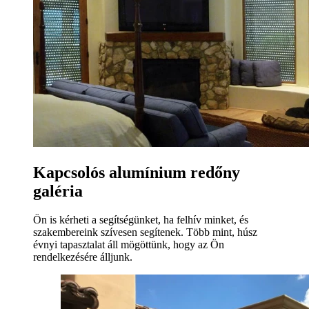
Kapcsolós alumínium redőny
galéria
Ön is kérheti a segítségünket, ha felhív minket, és
szakembereink szívesen segítenek. Több mint, húsz
évnyi tapasztalat áll mögöttünk, hogy az Ön
rendelkezésére álljunk.