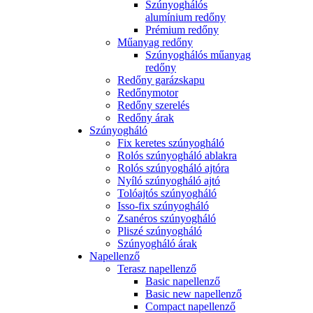
Szúnyoghálós
alumínium redőny
Prémium redőny
Műanyag redőny
Szúnyoghálós műanyag
redőny
Redőny garázskapu
Redőnymotor
Redőny szerelés
Redőny árak
Szúnyogháló
Fix keretes szúnyogháló
Rolós szúnyogháló ablakra
Rolós szúnyogháló ajtóra
Nyíló szúnyogháló ajtó
Tolóajtós szúnyogháló
Isso-fix szúnyogháló
Zsanéros szúnyogháló
Pliszé szúnyogháló
Szúnyogháló árak
Napellenző
Terasz napellenző
Basic napellenző
Basic new napellenző
Compact napellenző