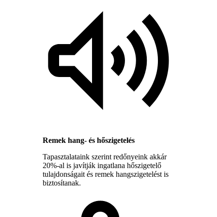
Remek hang- és hőszigetelés
Tapasztalataink szerint redőnyeink akkár
20%-al is javítják ingatlana hőszigetelő
tulajdonságait és remek hangszigetelést is
biztosítanak.