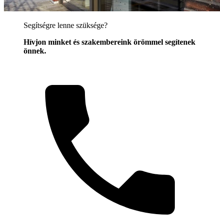
Segítségre lenne szüksége?
Hívjon minket és szakembereink örömmel segítenek
önnek.